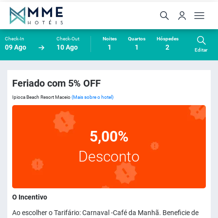
Check-In
Check-Out
Noites
Quartos
Hóspedes
09 Ago
10 Ago
1
1
2
Editar
Feriado com 5% OFF
Ipioca Beach Resort Maceio
(Mais sobre o hotel)
5,00%
Desconto
O Incentivo
Ao escolher o Tarifário: Carnaval -Café da Manhã. Beneficie de