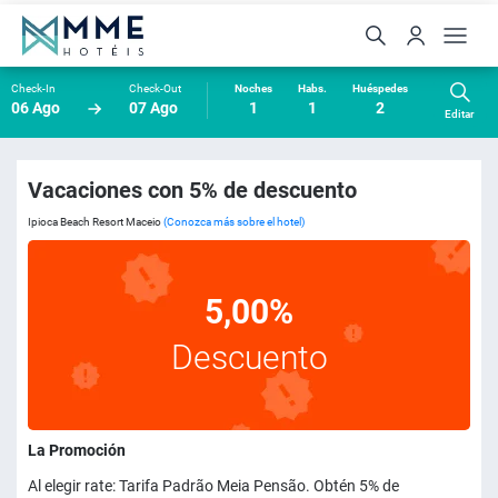
Check-In
Check-Out
Noches
Habs.
Huéspedes
06 Ago
07 Ago
1
1
2
Editar
Vacaciones con 5% de descuento
Ipioca Beach Resort Maceio
(Conozca más sobre el hotel)
5,00%
Descuento
La Promoción
Al elegir rate: Tarifa Padrão Meia Pensão. Obtén 5% de