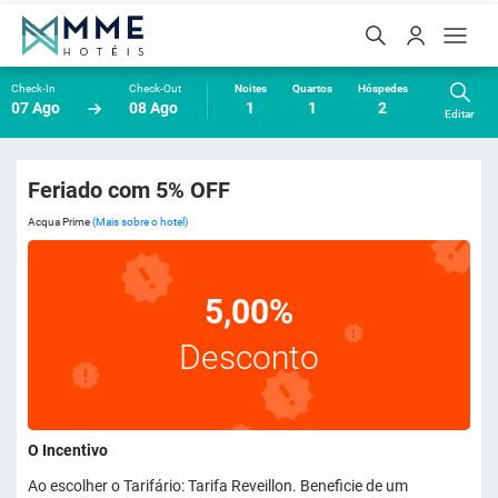
Check-In
Check-Out
Noites
Quartos
Hóspedes
07 Ago
08 Ago
1
1
2
Editar
Feriado com 5% OFF
Acqua Prime
(Mais sobre o hotel)
5,00%
Desconto
O Incentivo
Ao escolher o Tarifário: Tarifa Reveillon. Beneficie de um