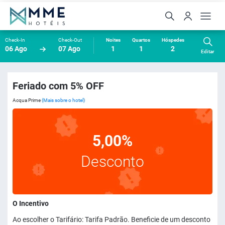
Check-In
Check-Out
Noites
Quartos
Hóspedes
06 Ago
07 Ago
1
1
2
Editar
Feriado com 5% OFF
Acqua Prime
(Mais sobre o hotel)
5,00%
Desconto
O Incentivo
Ao escolher o Tarifário: Tarifa Padrão. Beneficie de um desconto