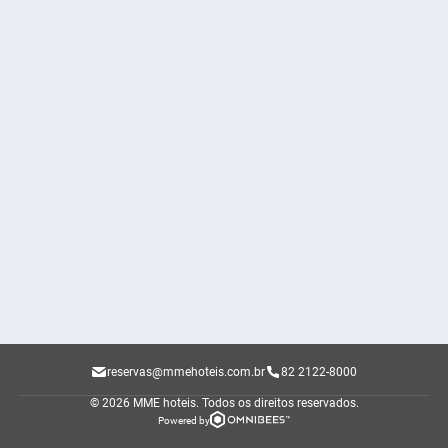
reservas@mmehoteis.com.br
82 2122-8000
© 2026 MME hoteis.
Todos os direitos reservados.
Powered by