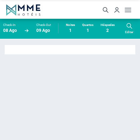
Check-In
Check-Out
Noites
Quartos
Hóspedes
08 Ago
09 Ago
1
1
2
Editar