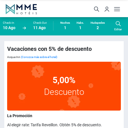
Check-In
Check-Out
Noches
Habs.
Huéspedes
10 Ago
11 Ago
1
1
2
Editar
Vacaciones con 5% de descuento
Acqua Inn
(Conozca más sobre el hotel)
5,00%
Descuento
La Promoción
Al elegir rate: Tarifa Reveillon. Obtén 5% de descuento.