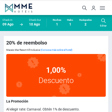
Check-In
Check-Out
Noches
Habs.
Huéspedes
09 Ago
10 Ago
1
1
2
Editar
20% de reembolso
Maceio Mar Resort All Inclusive
(Conozca más sobre el hotel)
1,00%
Descuento
La Promoción
Al elegir rate: Carnaval. Obtén 1% de descuento.