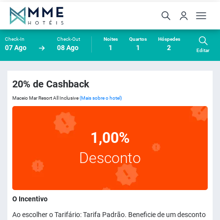
Check-In
Check-Out
Noites
Quartos
Hóspedes
07 Ago
08 Ago
1
1
2
Editar
20% de Cashback
Maceio Mar Resort All Inclusive
(Mais sobre o hotel)
1,00%
Desconto
O Incentivo
Ao escolher o Tarifário: Tarifa Padrão. Beneficie de um desconto