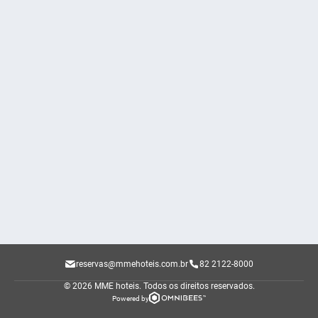
reservas@mmehoteis.com.br
82 2122-8000
© 2026 MME hoteis.
Todos os direitos reservados.
Powered by