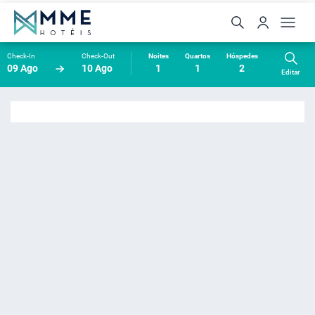
Check-In
Check-Out
Noites
Quartos
Hóspedes
09 Ago
10 Ago
1
1
2
Editar