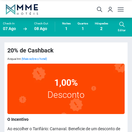
Check-In
Check-Out
Noites
Quartos
Hóspedes
07 Ago
08 Ago
1
1
2
Editar
20% de Cashback
Acqua Inn
(Mais sobre o hotel)
1,00%
Desconto
O Incentivo
Ao escolher o Tarifário: Carnaval. Beneficie de um desconto de