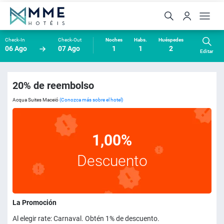
Check-In
Check-Out
Noches
Habs.
Huéspedes
06 Ago
07 Ago
1
1
2
Editar
20% de reembolso
Acqua Suites Maceió
(Conozca más sobre el hotel)
1,00%
Descuento
La Promoción
Al elegir rate: Carnaval. Obtén 1% de descuento.