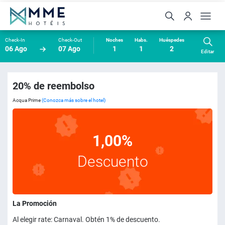
Check-In
Check-Out
Noches
Habs.
Huéspedes
06 Ago
07 Ago
1
1
2
Editar
20% de reembolso
Acqua Prime
(Conozca más sobre el hotel)
1,00%
Descuento
La Promoción
Al elegir rate: Carnaval. Obtén 1% de descuento.