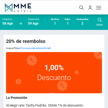
Check-In
Check-Out
Noches
Habs.
Huéspedes
08 Ago
09 Ago
1
1
2
Editar
20% de reembolso
Acqua Prime
(Conozca más sobre el hotel)
1,00%
Descuento
La Promoción
Al elegir rate: Tarifa Padrão. Obtén 1% de descuento.