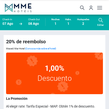
Check-In
Check-Out
Noches
Habs.
Huéspedes
07 Ago
08 Ago
1
1
2
Editar
20% de reembolso
Maceió Mar Hotel
(Conozca más sobre el hotel)
1,00%
Descuento
La Promoción
Al elegir rate: Tarifa Especial - MAP. Obtén 1% de descuento.