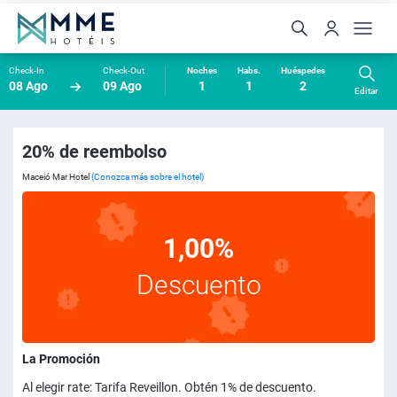
Check-In
Check-Out
Noches
Habs.
Huéspedes
08 Ago
09 Ago
1
1
2
Editar
20% de reembolso
Maceió Mar Hotel
(Conozca más sobre el hotel)
1,00%
Descuento
La Promoción
Al elegir rate: Tarifa Reveillon. Obtén 1% de descuento.