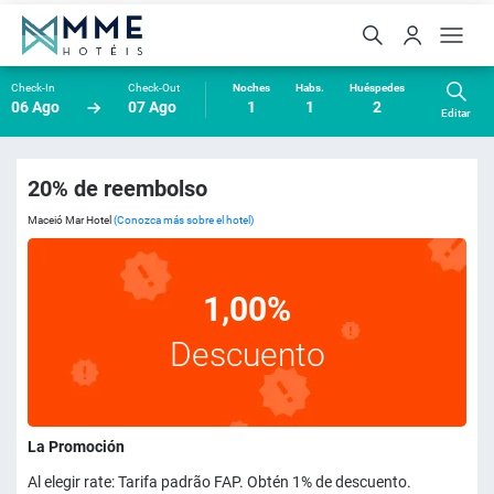
Check-In
Check-Out
Noches
Habs.
Huéspedes
06 Ago
07 Ago
1
1
2
Editar
20% de reembolso
Maceió Mar Hotel
(Conozca más sobre el hotel)
1,00%
Descuento
La Promoción
Al elegir rate: Tarifa padrão FAP. Obtén 1% de descuento.