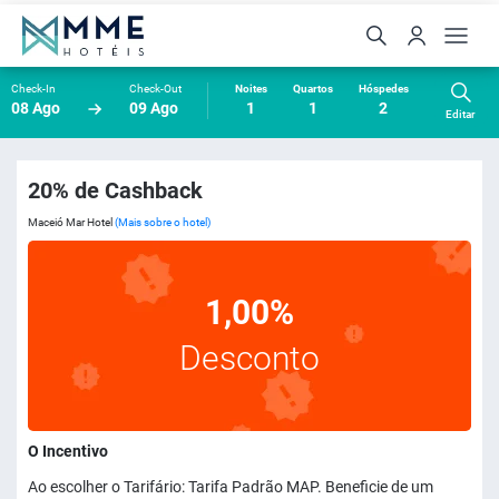
Check-In
Check-Out
Noites
Quartos
Hóspedes
08 Ago
09 Ago
1
1
2
Editar
20% de Cashback
Maceió Mar Hotel
(Mais sobre o hotel)
1,00%
Desconto
O Incentivo
Ao escolher o Tarifário: Tarifa Padrão MAP. Beneficie de um