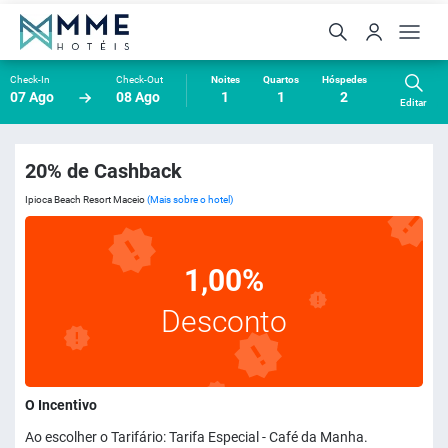
Check-In
Check-Out
Noites
Quartos
Hóspedes
07 Ago
08 Ago
1
1
2
Editar
20% de Cashback
Ipioca Beach Resort Maceio
(Mais sobre o hotel)
1,00%
Desconto
O Incentivo
Ao escolher o Tarifário: Tarifa Especial - Café da Manha.