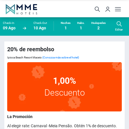
Check-In
Check-Out
Noches
Habs.
Huéspedes
09 Ago
10 Ago
1
1
2
Editar
20% de reembolso
Ipioca Beach Resort Maceio
(Conozca más sobre el hotel)
1,00%
Descuento
La Promoción
Al elegir rate: Carnaval -Meia Pensão. Obtén 1% de descuento.