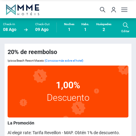
Check-In
Check-Out
Noches
Habs.
Huéspedes
08 Ago
09 Ago
1
1
2
Editar
20% de reembolso
Ipioca Beach Resort Maceio
(Conozca más sobre el hotel)
1,00%
Descuento
La Promoción
Al elegir rate: Tarifa Reveillon - MAP. Obtén 1% de descuento.