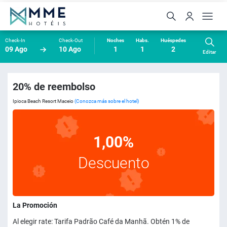
Check-In
Check-Out
Noches
Habs.
Huéspedes
09 Ago
10 Ago
1
1
2
Editar
20% de reembolso
Ipioca Beach Resort Maceio
(Conozca más sobre el hotel)
1,00%
Descuento
La Promoción
Al elegir rate: Tarifa Padrão Café da Manhã. Obtén 1% de