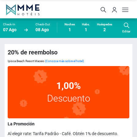
Check-In
Check-Out
Noches
Habs.
Huéspedes
07 Ago
08 Ago
1
1
2
Editar
20% de reembolso
Ipioca Beach Resort Maceio
(Conozca más sobre el hotel)
1,00%
Descuento
La Promoción
Al elegir rate: Tarifa Padrão - Café. Obtén 1% de descuento.