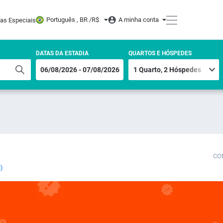
Português , BR /
R$
A minha conta
tas Especiais
DATAS DA ESTADIA
QUARTOS E HÓSPEDES
CO
l)