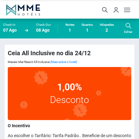
Check-In
Check-Out
Noites
Quartos
Hóspedes
07 Ago
08 Ago
1
1
2
Editar
Ceia All Inclusive no dia 24/12
Maceio Mar Resort All Inclusive
(Mais sobre o hotel)
1,00%
Desconto
O Incentivo
Ao escolher o Tarifário: Tarifa Padrão.. Beneficie de um desconto