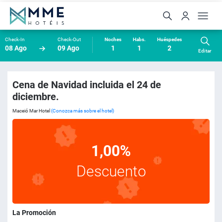
Check-In
Check-Out
Noches
Habs.
Huéspedes
08 Ago
09 Ago
1
1
2
Editar
Cena de Navidad incluida el 24 de
diciembre.
Maceió Mar Hotel
(Conozca más sobre el hotel)
1,00%
Descuento
La Promoción