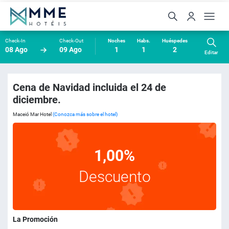
Check-In
Check-Out
Noches
Habs.
Huéspedes
08 Ago
09 Ago
1
1
2
Editar
Cena de Navidad incluida el 24 de
diciembre.
Maceió Mar Hotel
(Conozca más sobre el hotel)
1,00%
Descuento
La Promoción