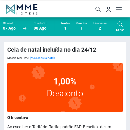
Check-In
Check-Out
Noites
Quartos
Hóspedes
07 Ago
08 Ago
1
1
2
Editar
Ceia de natal incluída no dia 24/12
Maceió Mar Hotel
(Mais sobre o hotel)
1,00%
Desconto
O Incentivo
Ao escolher o Tarifário: Tarifa padrão FAP. Beneficie de um