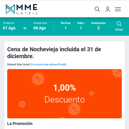
Check-In
Check-Out
Noches
Habs.
Huéspedes
07 Ago
08 Ago
1
1
2
Editar
Cena de Nochevieja incluida el 31 de
diciembre.
Maceió Mar Hotel
(Conozca más sobre el hotel)
1,00%
Descuento
La Promoción