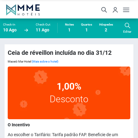
Check-In
Check-Out
Noites
Quartos
Hóspedes
10 Ago
11 Ago
1
1
2
Editar
Ceia de réveillon incluída no dia 31/12
Maceió Mar Hotel
(Mais sobre o hotel)
1,00%
Desconto
O Incentivo
Ao escolher o Tarifário: Tarifa padrão FAP. Beneficie de um