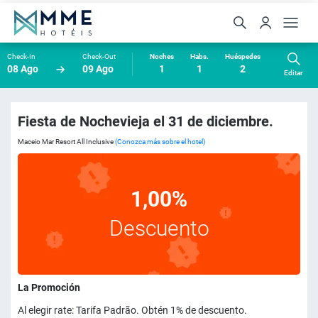
Check-In
Check-Out
Noches
Habs.
Huéspedes
08 Ago
09 Ago
1
1
2
Editar
Fiesta de Nochevieja el 31 de diciembre.
Maceio Mar Resort All Inclusive
(Conozca más sobre el hotel)
1,00%
Descuento
La Promoción
Al elegir rate: Tarifa Padrão. Obtén 1% de descuento.