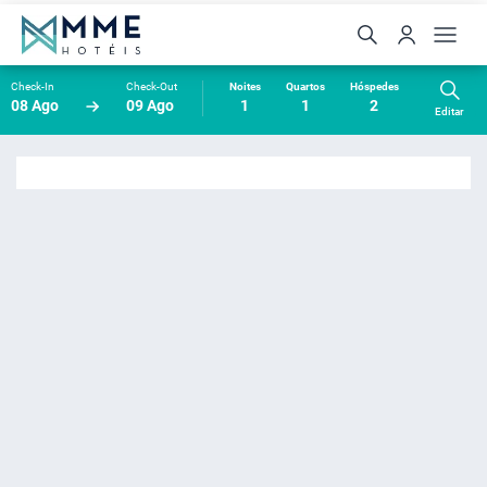
Check-In
Check-Out
Noites
Quartos
Hóspedes
08 Ago
09 Ago
1
1
2
Editar