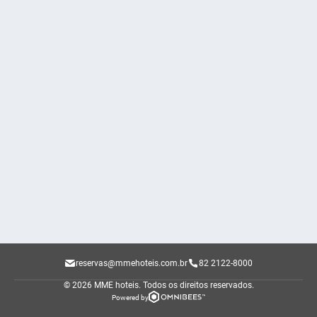
reservas@mmehoteis.com.br
82 2122-8000
© 2026 MME hoteis.
Todos os direitos reservados.
Powered by