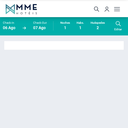
Check-In
Check-Out
Noches
Habs.
Huéspedes
06 Ago
07 Ago
1
1
2
Editar