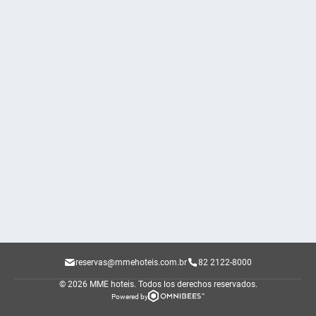
reservas@mmehoteis.com.br
82 2122-8000
© 2026 MME hoteis.
Todos los derechos reservados.
Powered by