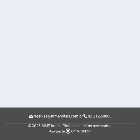
reservas@mmehoteis.com.br
82 2122-8000
© 2026 MME hoteis.
Todos os direitos reservados.
Powered by