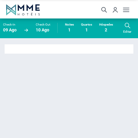
Check-In
Check-Out
Noites
Quartos
Hóspedes
09 Ago
10 Ago
1
1
2
Editar