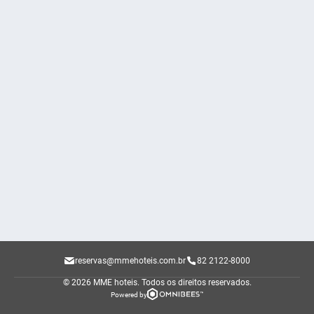
reservas@mmehoteis.com.br
82 2122-8000
© 2026 MME hoteis.
Todos os direitos reservados.
Powered by