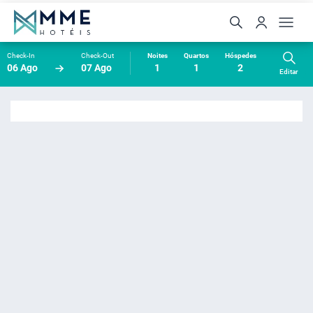
Check-In
Check-Out
Noites
Quartos
Hóspedes
06 Ago
07 Ago
1
1
2
Editar