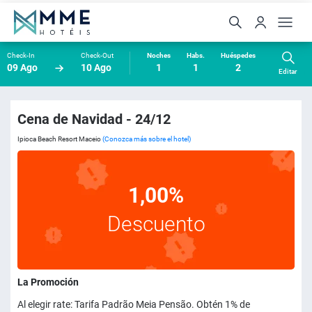
Check-In
Check-Out
Noches
Habs.
Huéspedes
09 Ago
10 Ago
1
1
2
Editar
Cena de Navidad - 24/12
Ipioca Beach Resort Maceio
(Conozca más sobre el hotel)
1,00%
Descuento
La Promoción
Al elegir rate: Tarifa Padrão Meia Pensão. Obtén 1% de