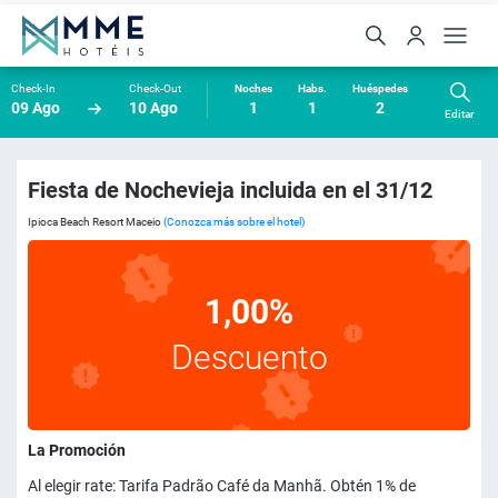
Check-In
Check-Out
Noches
Habs.
Huéspedes
09 Ago
10 Ago
1
1
2
Editar
Fiesta de Nochevieja incluida en el 31/12
Ipioca Beach Resort Maceio
(Conozca más sobre el hotel)
1,00%
Descuento
La Promoción
Al elegir rate: Tarifa Padrão Café da Manhã. Obtén 1% de