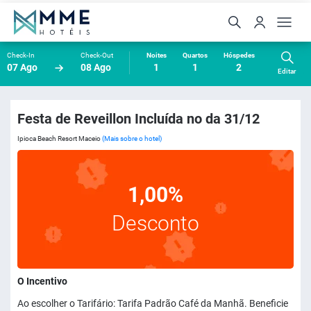
Check-In
Check-Out
Noites
Quartos
Hóspedes
07 Ago
08 Ago
1
1
2
Editar
Festa de Reveillon Incluída no da 31/12
Ipioca Beach Resort Maceio
(Mais sobre o hotel)
1,00%
Desconto
O Incentivo
Ao escolher o Tarifário: Tarifa Padrão Café da Manhã. Beneficie