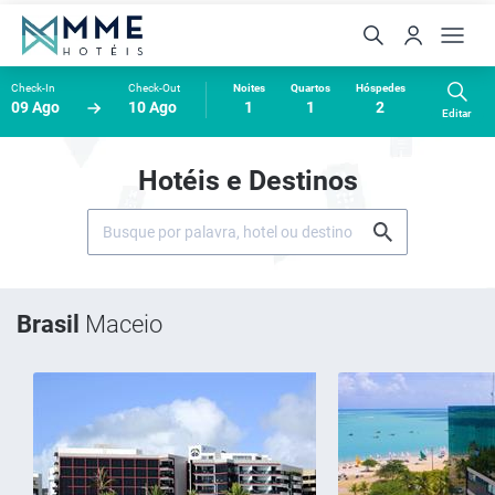
Check-In
Check-Out
Noites
Quartos
Hóspedes
09 Ago
10 Ago
1
1
2
Editar
Hotéis e Destinos
Brasil
Maceio