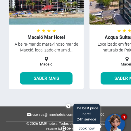
★ ★ ★ ★
★ ★ 
Maceió Mar Hotel
Acqua Suite
À beira-mar do maravilhoso mar de
Localizado em fren
Maceió, localizado em um d...
naturais da Paju
Maceio
Macei
SABER MAIS
SABER 
×
The best price
here!
reservas@mmehoteis.com.br
82 2122-8000
1
24h service
© 2026 MME hoteis.
Todos os direitos reservados.
Book now
Powered by