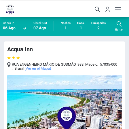
Check-In
Check-Out
Noches
Habs.
Huéspedes
06 Ago
07 Ago
1
1
2
Editar
Acqua Inn
RUA ENGENHEIRO MÁRIO DE GUSMÃO, 988
,
Maceio
,
57035-000
,
Brasil
(
Ver en el Mapa
)