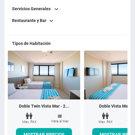
Servicios Generales
Restaurante y Bar
Tipos de Habitación
Doble Twin Vista Mar - 2...
Doble Vista Mar D
Vista al Mar
Vista
Max. PAX
Max. PAX
MOSTRAR PRECIOS
MOSTRAR PREC