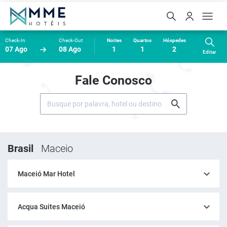
Check-In
Check-Out
Noites
Quartos
Hóspedes
07 Ago
08 Ago
1
1
2
Editar
Fale Conosco
Brasil
Maceio
Maceió Mar Hotel
Acqua Suites Maceió