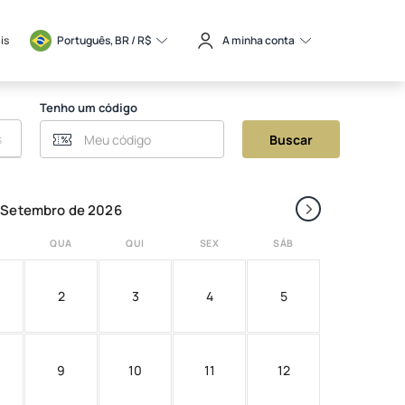
is
Português, BR / 
R$
A minha conta
Tenho um código
Buscar
›
Setembro de 2026
QUA
QUI
SEX
SÁB
2
3
4
5
9
10
11
12