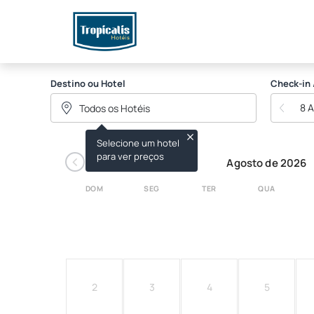
Tropicalis Hoteis
Destino ou Hotel
Check-in 
8 
Selecione um hotel
‹
para ver preços
Agosto de 2026
DOM
SEG
TER
QUA
2
3
4
5