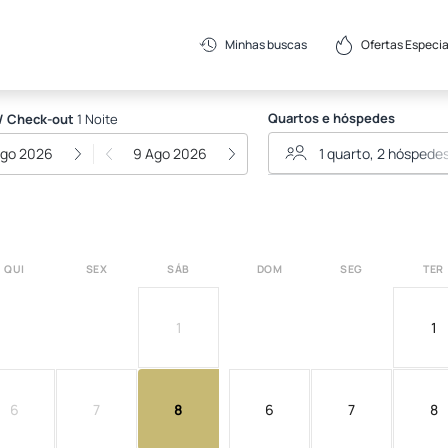
Ofertas Especia
Minhas buscas
Quartos e hóspedes
/ Check-out
1 Noite
Ago 2026
9 Ago 2026
QUI
SEX
SÁB
DOM
SEG
TER
1
1
6
7
8
6
7
8