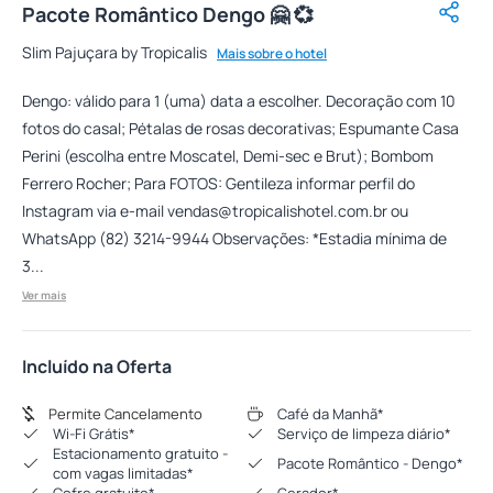
Pacote Romântico Dengo 🤗 💞
Slim Pajuçara by Tropicalis
Mais sobre o hotel
Dengo: válido para 1 (uma) data a escolher. Decoração com 10
fotos do casal; Pétalas de rosas decorativas; Espumante Casa
Perini (escolha entre Moscatel, Demi-sec e Brut); Bombom
Ferrero Rocher; Para FOTOS: Gentileza informar perfil do
Instagram via e-mail
vendas@tropicalishotel.com.br
ou
WhatsApp (82) 3214-9944 Observações: *Estadia mínima de
3...
Ver mais
Incluído na Oferta
Permite Cancelamento
Café da Manhã*
Wi-Fi Grátis*
Serviço de limpeza diário*
Estacionamento gratuito -
Pacote Romântico - Dengo*
com vagas limitadas*