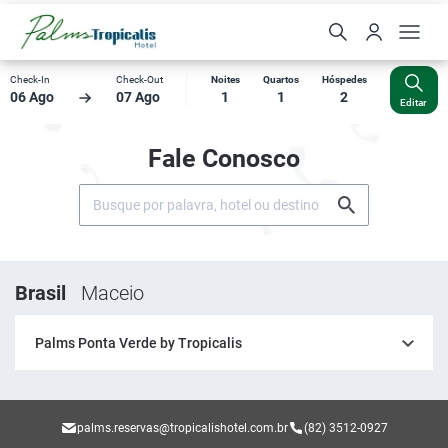
Check-In
Check-Out
Noites
Quartos
Hóspedes
06 Ago
07 Ago
1
1
2
Editar
Fale Conosco
Brasil
Maceio
Palms Ponta Verde by Tropicalis
palms.reservas@tropicalishotel.com.br
(82) 3512-0927