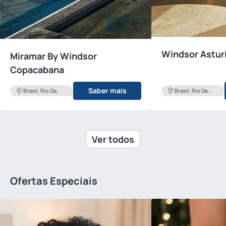
Windsor Astur
Miramar By Windsor
Copacabana
Saber mais
Brasil, Rio De
Brasil, Rio De
Janeiro
Janeiro
Ver todos
Ofertas Especiais