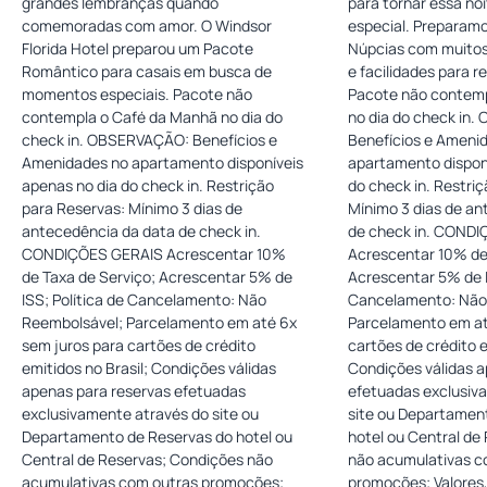
grandes lembranças quando
para tornar essa no
comemoradas com amor. O Windsor
especial. Preparam
Florida Hotel preparou um Pacote
Núpcias com muitos
Romântico para casais em busca de
e facilidades para re
momentos especiais. Pacote não
Pacote não contemp
contempla o Café da Manhã no dia do
no dia do check in. OBSERVAÇÃO:
check in. OBSERVAÇÃO: Benefícios e
Benefícios e Ameni
Amenidades no apartamento disponíveis
apartamento disponí
apenas no dia do check in. Restrição
do check in. Restrição para Reservas:
para Reservas: Mínimo 3 dias de
Mínimo 3 dias de an
antecedência da data de check in.
de check in. CONDIÇÕES GERAIS
CONDIÇÕES GERAIS Acrescentar 10%
Acrescentar 10% de
de Taxa de Serviço; Acrescentar 5% de
Acrescentar 5% de I
ISS; Política de Cancelamento: Não
Cancelamento: Não
Reembolsável; Parcelamento em até 6x
Parcelamento em at
sem juros para cartões de crédito
cartões de crédito e
emitidos no Brasil; Condições válidas
Condições válidas a
apenas para reservas efetuadas
efetuadas exclusiv
exclusivamente através do site ou
site ou Departamen
Departamento de Reservas do hotel ou
hotel ou Central de
Central de Reservas; Condições não
não acumulativas c
acumulativas com outras promoções;
promoções; Valores,