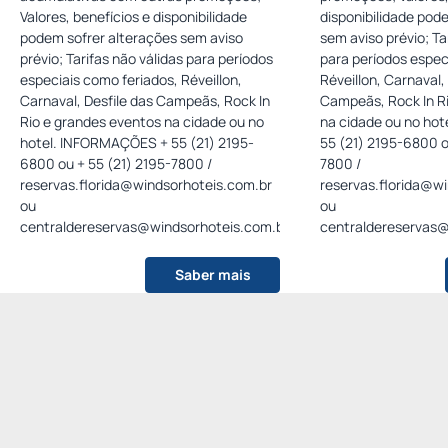
Valores, benefícios e disponibilidade
disponibilidade pod
podem sofrer alterações sem aviso
sem aviso prévio; Ta
prévio; Tarifas não válidas para períodos
para períodos espec
especiais como feriados, Réveillon,
Réveillon, Carnaval,
Carnaval, Desfile das Campeãs, Rock In
Campeãs, Rock In R
Rio e grandes eventos na cidade ou no
na cidade ou no hotel. INFORMAÇÕE
hotel. INFORMAÇÕES + 55 (21) 2195-
55 (21) 2195-6800 o
6800 ou + 55 (21) 2195-7800 /
7800 /
reservas.florida@windsorhoteis.com.br
reservas.florida@w
ou
ou
centraldereservas@windsorhoteis.com.br
.
centraldereservas@
Saber mais
Ver todos