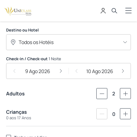
Uniclass Hotel
Destino ou Hotel
Check-in / Check-out
1 Noite
9 Ago 2026
10 Ago 2026
Adultos
2
Crianças
0
0 aos 17 Anos