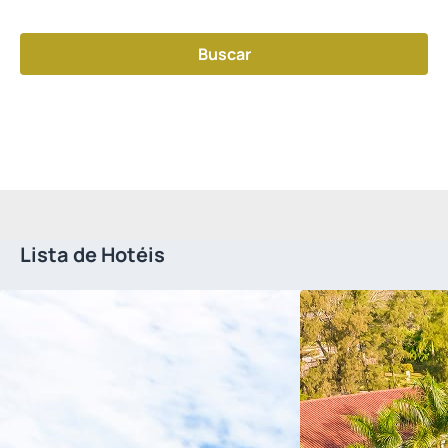
Tenho um código
Buscar
Confirmação
Melhor preço
Transação
Imediata
Segura
Lista de Hotéis