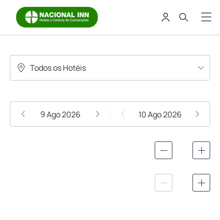
Rede Nacional Inn
Destino ou Hotel
Check-in / Check-out
1 Noite
9 Ago 2026
10 Ago 2026
Adultos
2
Crianças
0
0 aos 17 Anos