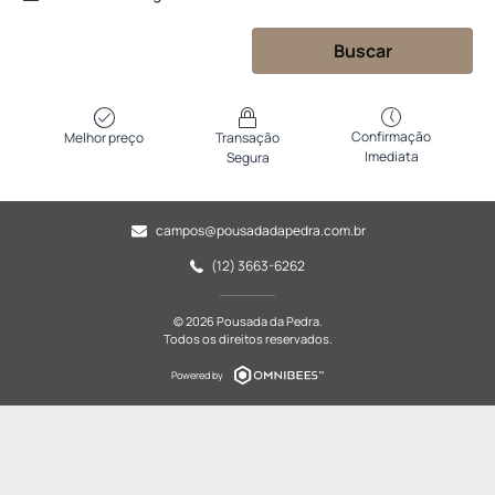
Buscar
Confirmação
Melhor preço
Transação
Imediata
Segura
campos@pousadadapedra.com.br
(12) 3663-6262
© 2026 Pousada da Pedra.
Todos os direitos reservados.
Powered by