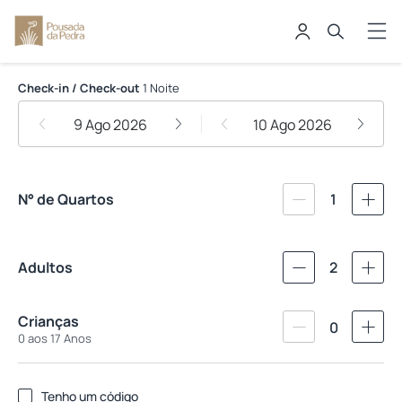
Pousada da Pedra
Check-in / Check-out
1 Noite
9 Ago 2026
10 Ago 2026
N° de Quartos
1
Adultos
2
Crianças
0
0 aos 17 Anos
Tenho um código