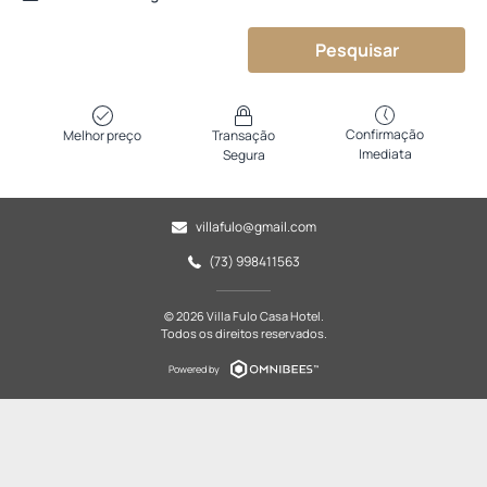
Pesquisar
Confirmação
Melhor preço
Transação
Imediata
Segura
villafulo@gmail.com
(73) 998411563
© 2026 Villa Fulo Casa Hotel.
Todos os direitos reservados.
Powered by